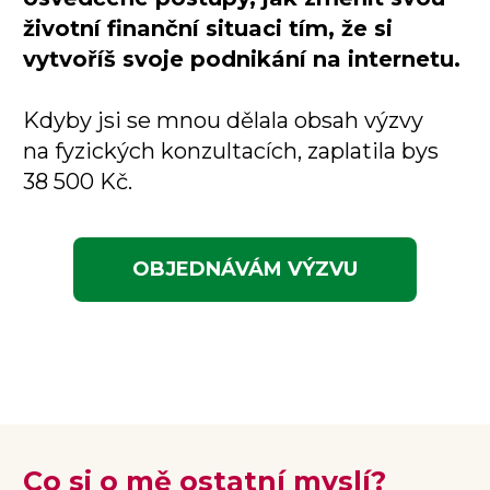
životní finanční situaci tím, že si
vytvoříš svoje podnikání na internetu.
Kdyby jsi se mnou dělala obsah výzvy
na fyzických konzultacích, zaplatila bys
38 500 Kč.
OBJEDNÁVÁM VÝZVU
Co si o mě ostatní myslí?