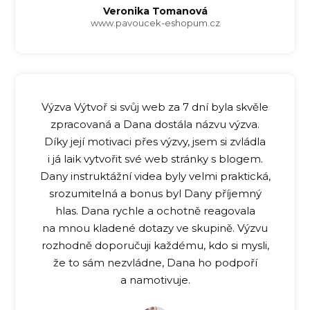
Veronika Tomanová
www.pavoucek-eshopum.cz
Výzva Výtvoř si svůj web za 7 dní byla skvěle
zpracovaná a Dana dostála názvu výzva.
Díky její motivaci přes výzvy, jsem si zvládla
i já laik vytvořit své web stránky s blogem.
Dany instruktážní videa byly velmi praktická,
srozumitelná a bonus byl Dany příjemný
hlas. Dana rychle a ochotně reagovala
na mnou kladené dotazy ve skupině. Výzvu
rozhodně doporučuji každému, kdo si mysli,
že to sám nezvládne, Dana ho podpoří
a namotivuje.