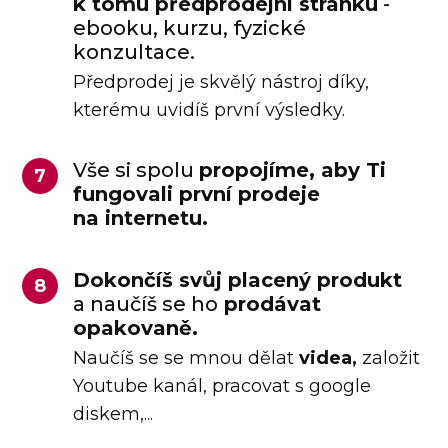
k tomu předprodejní stránku
-
ebooku, kurzu, fyzické
konzultace.
Předprodej je skvělý nástroj díky,
kterému uvidíš první výsledky.
Vše si spolu
propojíme, aby Ti
7
fungovali první prodeje
na internetu.
Dokončíš svůj placený produkt
8
a naučíš se ho
prodávat
opakovaně.
Naučíš se se mnou dělat
videa,
založit
Youtube kanál, pracovat s google
diskem,...