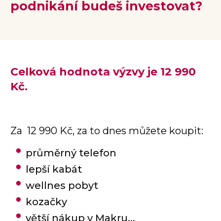
podnikání budeš investovat?
Celková hodnota
výzvy
je 12 990
Kč.
Za 12 990 Kč, za to dnes můžete koupit:
průměrný telefon
lepší kabát
wellnes pobyt
kozačky
větší nákup v Makru...