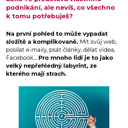
podnikání, ale nevíš, co všechno
k tomu potřebuješ?
Na první pohled to může vypadat
složitě a komplikovaně.
Mít svůj web,
posílat e-maily, psát články, dělat videa,
Facebook...
Pro mnoho lidí je to jako
velký nepřehledný labyrint, ze
kterého mají strach.