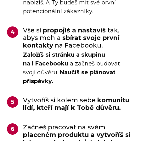
nabízíš. A Ty budeš mít své první
potencionální zákazníky.
Vše si
propojíš a nastavíš
tak,
4
abys mohla
sbírat svoje první
kontakty
na Facebooku.
Založíš si stránku a skupinu
na i Facebooku
a začneš budovat
svojí důvěru.
Naučíš se plánovat
příspěvky.
Vytvoříš si kolem sebe
komunitu
5
lidí, kteří mají k Tobě důvěru.
Začneš pracovat na svém
6
placeném produktu a vytvoříš si