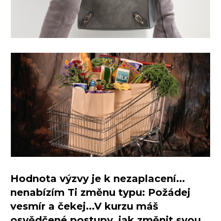
Hodnota výzvy je k nezaplacení
...
nenabízím Ti změnu typu: Požádej
vesmír a čekej...V kurzu máš
osvědčené postupy, jak změnit svou