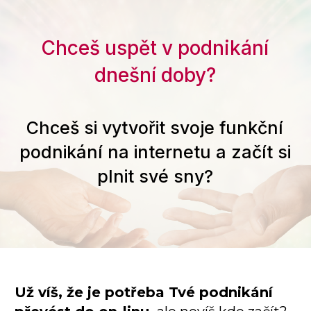
Chceš uspět v podnikání
dnešní doby?
Chceš si vytvořit svoje funkční
podnikání na internetu a začít si
plnit své sny?
Už víš, že je potřeba Tvé podnikání