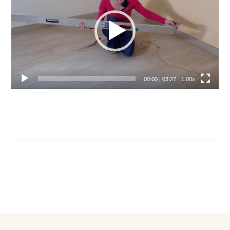
00:00
|
03:27
1.00x