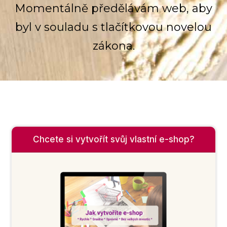
Momentálně předělávám web, aby
byl v souladu s tlačítkovou novelou
zákona.
Chcete si vytvořít svůj vlastní e-shop?