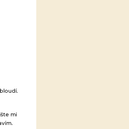
bloudí.
šte mi
avím.