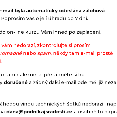
e-mail byla automaticky odeslána zálohová
.
Poprosím Vás o její úhradu do 7 dní.
 do on-line kurzu Vám ihned po zaplacení.
 vám nedorazí, zkontrolujte si prosím
hromadné
nebo
spam
, někdy tam e-mail prostě
í.
o tam naleznete, přetáhněte si ho
ky
doručené
a žádný další e-mail ode mě již neza
áhodou vinou technických šotků nedorazil, napi
 na
dana@podnikajsradosti.cz
a osobně to napr