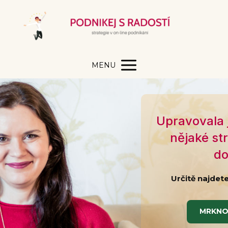
MENU
Upravovala 
nějaké st
do
Určitě najdet
MRKNO