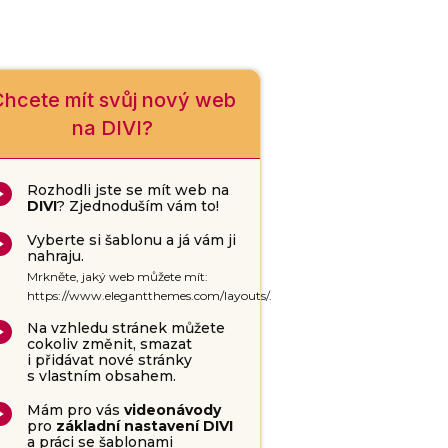
hcete mít svůj nový web
na DIVI?
Rozhodli jste se mít web na
DIVI
? Zjednoduším vám to!
Vyberte si šablonu a já vám ji
nahraju.
Mrkněte, jaký web můžete mít:
https://www.elegantthemes.com/layouts/.
Na vzhledu stránek můžete
cokoliv změnit, smazat
i přidávat nové stránky
s vlastním obsahem.
Mám pro vás
videonávody
pro
základní nastavení DIVI
a práci se šablonami