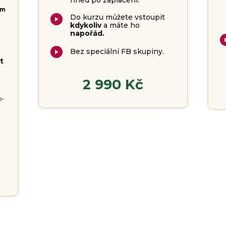
om
Do kurzu můžete vstoupit
kdykoliv
a máte ho
napořád.
Bez speciální FB skupiny.
t
2 990 Kč
e-