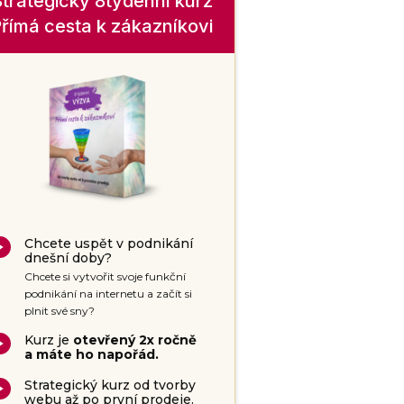
trategický 8týdenní kurz
římá cesta k zákazníkovi
Chcete uspět v podnikání
dnešní doby?
Chcete si vytvořit svoje funkční
podnikání na internetu a začít si
plnit své sny?
Kurz je
otevřený 2x ročně
a máte ho napořád.
Strategický kurz od tvorby
webu až po první prodeje.