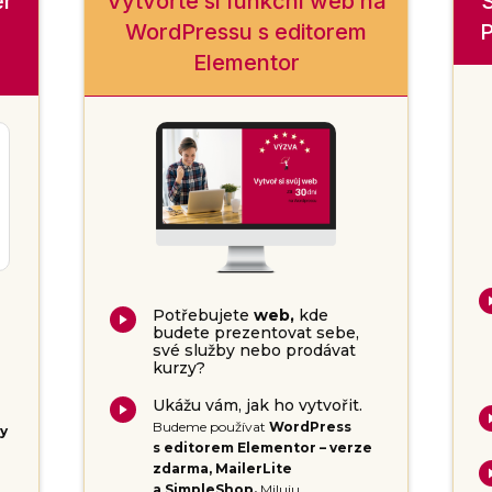
ěr
Vytvořte si funkční web na
S
WordPressu s editorem
P
Elementor
Potřebujete
web,
kde
budete prezentovat sebe,
své služby nebo prodávat
kurzy?
Ukážu vám, jak ho vytvořit.
Budeme používat
WordPress
y
s editorem Elementor – verze
zdarma, MailerLite
a SimpleShop.
Miluju