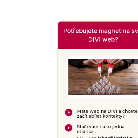
Potřebujete magnet na sv
DIVI web?
Máte web na DIVI a chcete
začít sbírat kontakty?
Stačí vám na to jedna
stránka.
EASY WAY,
jak začít sbírat e-