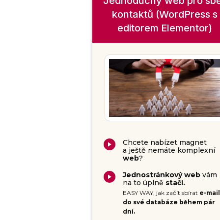
Jednoduchý web pro sb
kontaktů (WordPress s
editorem Elementor)
Chcete nabízet magnet
a ještě nemáte komplexní
web
?
Jednostránkový web
vám
na to úplně
stačí.
EASY WAY, jak začít sbírat
e-mail
do své databáze během pár
dní.