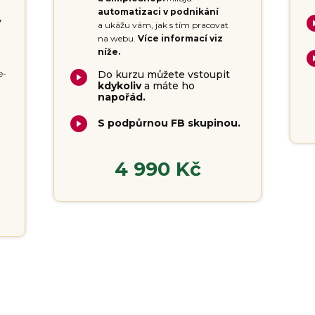
automatizaci v podnikání
ý
a ukážu vám, jak s tím pracovat
na webu.
Více informací viz
níže.
e-
Do kurzu můžete vstoupit
kdykoliv
a máte ho
napořád.
S podpůrnou FB skupinou.
4 990 Kč