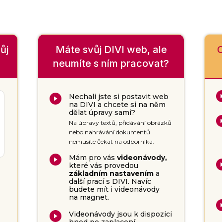
ůj
Máte svůj DIVI web, ale
C
neumíte s ním pracovat?
Nechali jste si postavit web
na DIVI a chcete si na něm
dělat úpravy sami?
Na úpravy textů, přidávání obrázků
nebo nahrávání dokumentů
nemusíte čekat na odborníka.
Mám pro vás
videonávody,
které vás provedou
základním nastavením
a
další prací s DIVI. Navíc
budete mít i videonávody
na magnet.
Videonávody jsou k dispozici
hned po zaplacení.