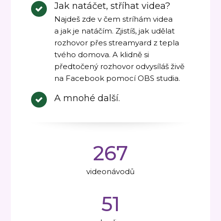
Jak natáčet, stříhat videa?
Najdeš zde v čem stríhám videa
a jak je natáčím. Zjistíš, jak udělat
rozhovor přes streamyard z tepla
tvého domova. A klidně si
předtočený rozhovor odvysíláš živě
na Facebook pomocí OBS studia.
A mnohé další.
267
videonávodů
51