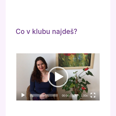
Co v klubu najdeš?
Video
přehrávač
00:00
|
05:47
1.00x