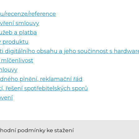
u/recenze/reference
vření smlouvy
užeb a platba
 produktu
ti digitálního obsahu a jeho součinnost s hardw
 mlčenlivost
mlouvy
adného plnění, reklamační řád
tí, řešení spotřebitelských sporů
ovení
hodní podmínky ke stažení