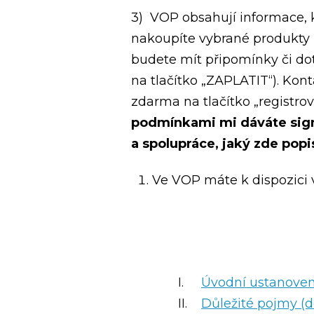
3) VOP obsahují informace, k
nakoupíte vybrané produkty n
budete mít připomínky či dot
na tlačítko „ZAPLATIT“). Konta
zdarma na tlačítko „registrovat
podmínkami mi dáváte signá
a spolupráce, jaký zde popis
Ve VOP máte k dispozici 
I.
Úvodní ustanoven
II.
Důležité pojmy (de