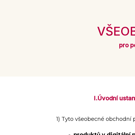
VŠEO
pro p
I.
Úvodní usta
1) Tyto všeobecné obchodní p
-
produktů v digitální