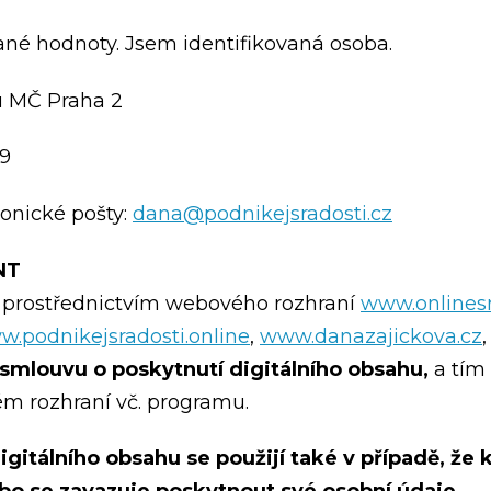
né hodnoty. Jsem identifikovaná osoba.
du MČ Praha 2
39
onické pošty:
dana@podnikejsradosti.cz
NT
d prostřednictvím webového rozhraní
www.onlinesr
.podnikejsradosti.online
,
www.danazajickova.cz
smlouvu o poskytnutí digitálního obsahu,
a tím 
 rozhraní vč. programu.
igitálního obsahu se použijí také v případě, že