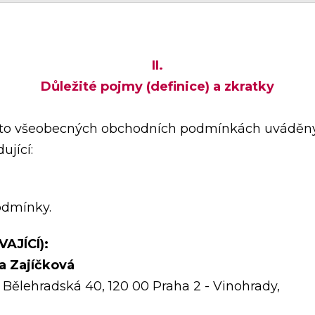
II.
Důležité pojmy (definice) a zkratky
ěchto všeobecných obchodních podmínkách uváděn
jící:
odmínky.
AJÍCÍ):
a Zajíčková
 Bělehradská 40, 120 00 Praha 2 - Vinohrady,