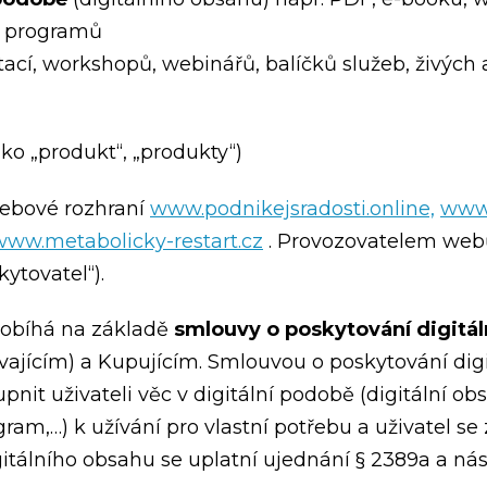
, programů
ací, workshopů, webinářů, balíčků služeb, živých 
ako „produkt“, „produkty“)
ebové rozhraní
www.podnikejsradosti.online,
www.
www.metabolicky-restart.cz
. Provozovatelem webů 
ytovatel“).
robíhá na základě
smlouvy o poskytování digitál
ajícím) a Kupujícím. Smlouvou o poskytování dig
pnit uživateli věc v digitální podobě (digitální obs
ram,…) k užívání pro vlastní potřebu a uživatel se 
itálního obsahu se uplatní ujednání § 2389a a ná