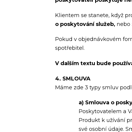
poskytovateli poskytuje ne
Klientem se stanete, když p
o poskytování služeb,
nebo
Pokud v objednávkovém formu
spotřebitel.
V dalším textu bude používá
4. SMLOUVA
Máme zde 3 typy smluv podl
a) Smlouva o posky
Poskytovatelem a V
Produkt k užívání p
své osobní údaje. S