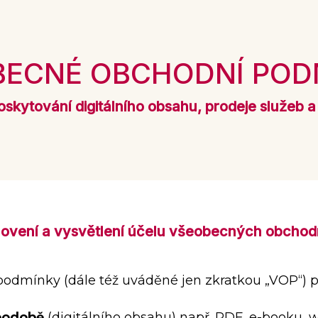
BECNÉ OBCHODNÍ POD
oskytování digitálního obsahu, prodeje služeb a
novení a vysvětlení účelu všeobecných obcho
odmínky (dále též uváděné jen zkratkou „VOP“) pl
 podobě
(digitálního obsahu) např. PDF, e-booku, w