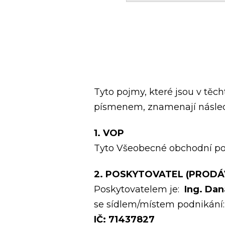
Tyto pojmy, které jsou v t
písmenem, znamenají následu
1. VOP
Tyto Všeobecné obchodní p
2. POSKYTOVATEL (PRODÁV
Poskytovatelem je:
Ing. Dan
se sídlem/místem podnikání:
IČ: 71437827