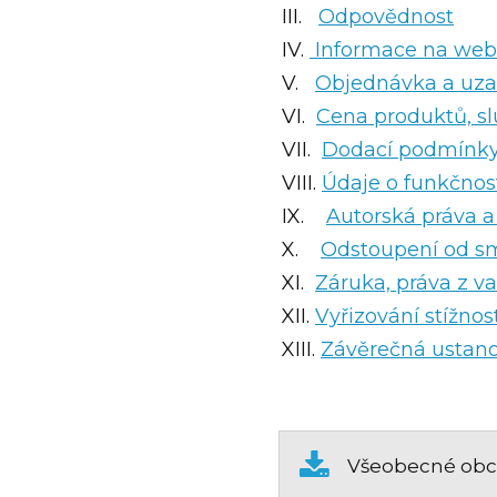
III.
Odpovědnost
IV.
Informace na web
V.
Objednávka a uza
VI.
Cena produktů, sl
VII.
Dodací podmínky
VIII.
Údaje o funkčnos
IX.
Autorská práva a
X.
Odstoupení od s
XI.
Záruka, práva z v
XII.
Vyřizování stížnos
XIII.
Závěrečná ustan
Všeobecné obc