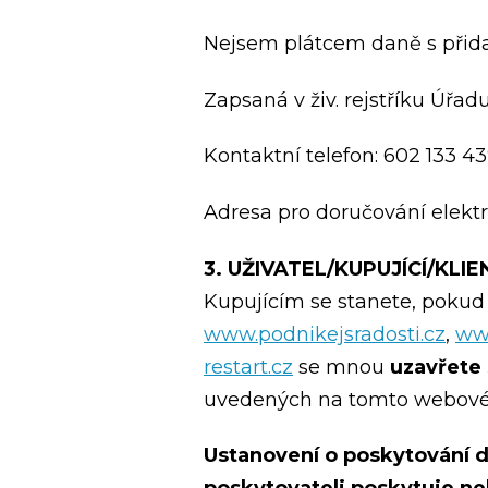
Nejsem plátcem daně s přida
Zapsaná v živ. rejstříku Úřa
Kontaktní telefon: 602 133 4
Adresa pro doručování elektr
3. UŽIVATEL/KUPUJÍCÍ/KLIE
Kupujícím se stanete, poku
www.podnikejsradosti.cz
,
www
restart.cz
se mnou
uzavřete 
uvedených na tomto webovém
Ustanovení o poskytování d