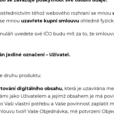
bo se zavazuje poskytnout své osobní údaje.
rostřednictvím téhož webového rozhraní se mnou
 se mnou
uzavřete kupní smlouvu
ohledně fyzick
láři uvedete své IČO budu mít za to, že smlouvu
n jediné označení – Uživatel.
e druhu produktu:
tování digitálního obsahu,
která je uzavírána m
ámi jako Uživatelem a jejímž obsahem je má povi
ro Vaši vlastní potřebu a Vaše povinnost zaplatit
mlouvu tvoří Vaše Objednávka, mé potvrzení Obje