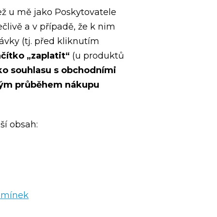
než u mě jako Poskytovatele
livě a v případě, že k nim
vky (tj. před kliknutím
ačítko „zaplatit“
(u produktů
čko souhlasu s obchodními
kovým průběhem nákupu
ší obsah:
odmínek