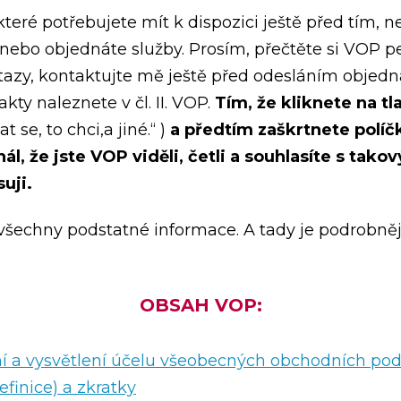
teré potřebujete mít k dispozici ještě před tím, 
ebo objednáte služby. Prosím, přečtěte si VOP peč
azy, kontaktujte mě ještě před odesláním objedná
kty naleznete v čl. II. VOP.
Tím, že kliknete na tl
 se, to chci,a jiné.“ )
a předtím zaškrtnete polí
l, že jste VOP viděli, četli a souhlasíte s ta
uji.
všechny podstatné informace. A tady je podrobněj
OBSAH VOP:
í a vysvětlení účelu všeobecných obchodních p
finice) a zkratky