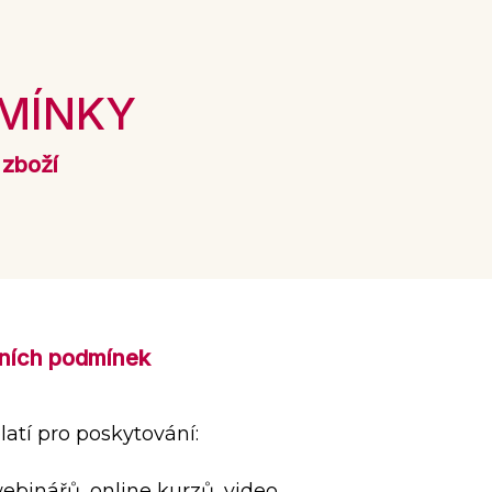
MÍNKY
 zboží
dních podmínek
atí pro poskytování:
ebinářů, online kurzů, video