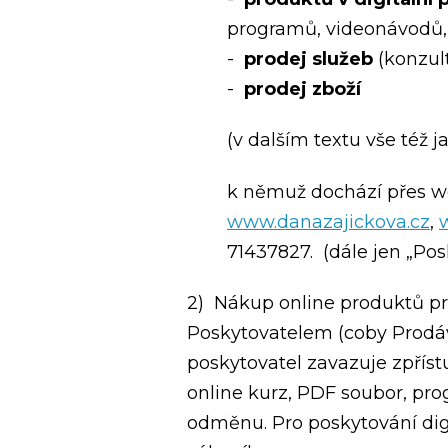
programů, videonávodů
-
prodej služeb
(konzult
-
prodej zboží
(v dalším textu vše též j
k němuž dochází přes w
www.danazajickova.cz
,
71437827. (dále jen „Posk
2) Nákup online produktů p
Poskytovatelem (coby Prodáv
poskytovatel zavazuje zpřístu
online kurz, PDF soubor, prog
odměnu. Pro poskytování dig